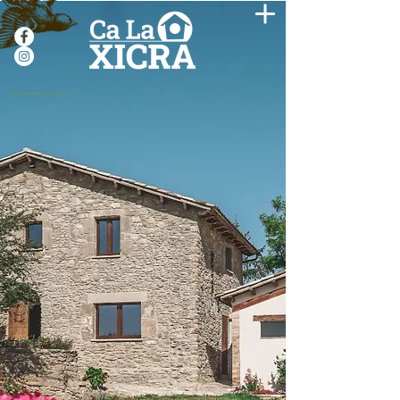
Ca La Xicra, turisme rural per a famílies a Sobremunt, el Lluçanès
La Masia disposa de piscina, rocòdrom, sorral, futbolí, barbacoa i camp de futbol